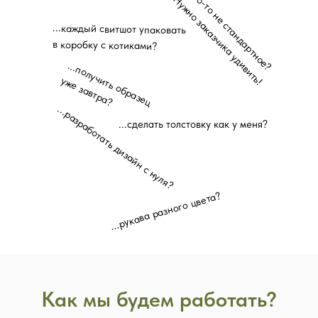
...что-то не стандартное?
Нужно заказчика удивить!
...каждый свитшот упаковать
в коробку с котиками?
...получить образец
уже завтра?
...разработать дизайн с нуля?
...сделать толстовку как у меня?
...рукава разного цвета?
Как мы будем работать?