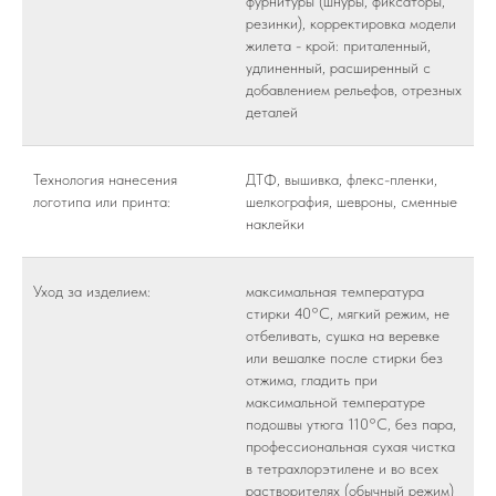
фурнитуры (шнуры, фиксаторы,
резинки), корректировка модели
жилета - крой: приталенный,
удлиненный, расширенный с
добавлением рельефов, отрезных
деталей
Технология нанесения
ДТФ, вышивка, флекс-пленки,
логотипа или принта:
шелкография, шевроны, сменные
наклейки
Уход за изделием:
максимальная температура
стирки 40°C, мягкий режим, не
отбеливать, сушка на веревке
или вешалке после стирки без
отжима, гладить при
максимальной температуре
подошвы утюга 110°C, без пара,
профессиональная сухая чистка
в тетрахлорэтилене и во всех
растворителях (обычный режим)