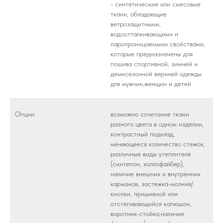
- синтетические или смесовые
ткани, обладающие
ветрозащитными,
водоотталкивающими и
паропроницаемыми свойствами,
которые предназначены для
пошива спортивной, зимней и
демисезонной верхней одежды
для мужчин,женщин и детей
Опции:
возможно сочетание ткани
разного цвета в одном изделии,
контрастный подклад,
меняющееся количество стежок,
различные виды утеплителя
(синтепон, холлофайбер),
наличие внешних и внутренних
карманов, застежка-молния/
кнопки, пришивной или
отстегивающийся капюшон,
воротник-стойка,наличие