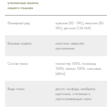
утепленные жилеты
нашего пошива
Размерный ряд:
мужские (XS - 9XL), женские (XS-
9XL), детские (134-164)
Базовые модели:
классика, оверсайз,
приталенные
Состав ткани:
полиэстер 100%, полиамид
100%, нейлон 100%, смесовые
(хб/пэ)
Виды ткани:
дюспо, оксфорд, мембрана,
курточные, стеганные и
светоотражающие ткани