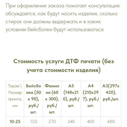
При оформлении заказа помогает консультация:
обсуждается, как будут носить изделия, сколько
стирок они должны выдержать и в каких
условиях бейсболки будут использоваться.
Стоимость услуги ДТФ печати (без
учета стоимости изделия)
Тираж \
Бейсбо
Фамил
А5
А4
А3(297х
Размер
лка (50
ия (60
(148х21
(210х29
420),
принта,
х 90),
х 300),
0), руб./
7), руб./
руб./шт.
мм
руб./
руб./
шт.
шт.
шт.
шт.
10-25
150
270
240
400
480