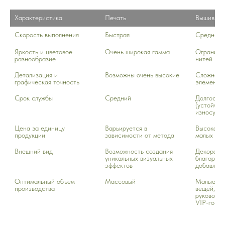
Характеристика 
Печать 
Вышивка
Скорость выполнения	
Быстрая 	
Средняя 
Яркость и цветовое 
Очень широкая гамма
Ограничен
разнообразие
нитей
Детализация и 
Возможны очень высокие
Сложно пе
графическая точность
элементы 
Срок службы
Средний
Долгосроч
(устойчиво
износу)
Цена за единицу 
Варьируется в 
Высокая, 
продукции
зависимости от метода
малых об
Внешний вид
Возможность создания 
Декоратив
уникальных визуальных 
благородн
эффектов
добавляет
Оптимальный объем 
Массовый
Малые пар
производства
вещей, сп
руководит
VIP-госте